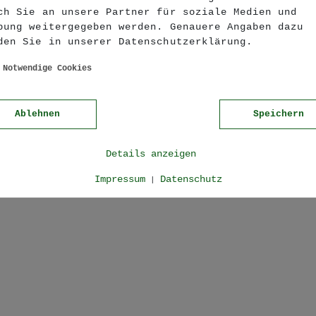
ch Sie an unsere Partner für soziale Medien und
Website enthält Informationen zu alkoholischen Ge
bung weitergegeben werden. Genauere Angaben dazu
den Sie in unserer Datenschutzerklärung.
BIST DU ÜBER 16?
NE-
rtung und setzen uns im Rahmen der gesetzlichen Be
ussten Umgang mit alkoholischen Getränken ein. Wi
Notwendige Cookies
E-
anzugeben, ob Sie bereits 16 Jahre oder älter sind
E-
Ablehnen
Speichern
E...
NEIN.
J
A
-
A
A
A
A
Details anzeigen
-
Impressum
Datenschutz
|
-
-
!