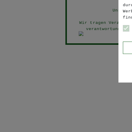
dur
Unsere 
Wer
fin
Wir tragen Verantwo
verantwortungsbew