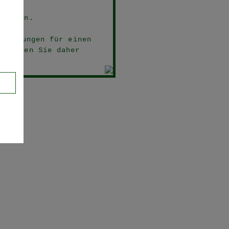
tränken.
stimmungen für einen
r bitten Sie daher
.